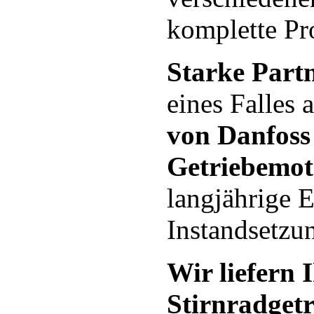
komplette Pr
Starke Part
eines Falles 
von Danfoss
Getriebemo
langjährige 
Instandsetzun
Wir liefern 
Stirnradget