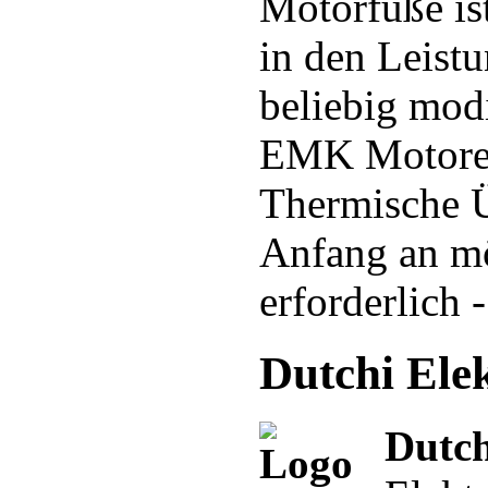
Motorfüße is
in den Leist
beliebig modi
EMK Motoren
Thermische Ü
Anfang an mö
erforderlich 
Dutchi Ele
Dutc