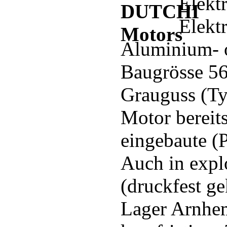
Elekt
Elekt
Aluminium- 
Baugrösse 56
Grauguss (T
Motor bereits
eingebaute (
Auch in expl
(druckfest g
Lager Arnhem 