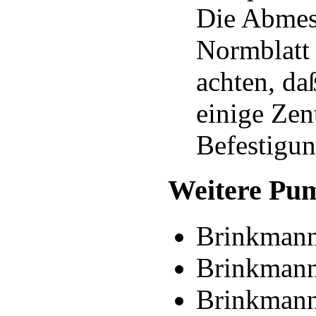
Die Abmes
Normblat
achten, da
einige Zen
Befestigun
Weitere Pu
Brinkman
Brinkman
Brinkmann