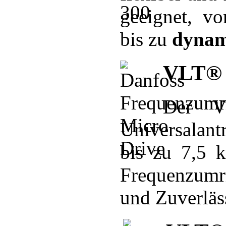
geeignet, v
bis zu
dynam
VLT® 
Der V
Universalant
bis zu 7,5 k
Frequenzumr
und Zuverläss