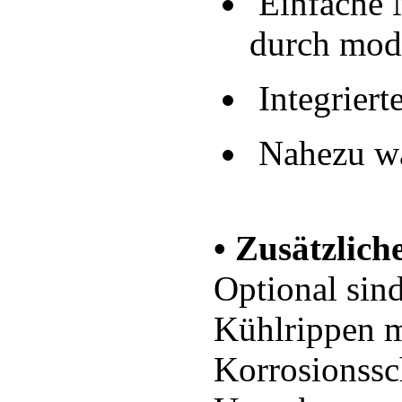
Einfache 
durch mod
Integriert
Nahezu war
• Zusätzlich
Optional sin
Kühlrippen m
Korrosionssch