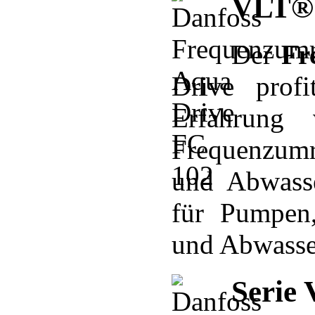
VLT® 
Der
Fr
Drive profi
Erfahrung
Frequenzumr
und Abwasse
für Pumpen
und Abwasse
Serie