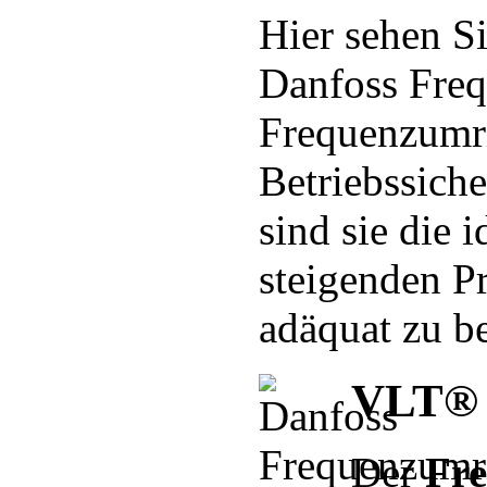
Hier sehen Si
Danfoss Freq
Frequenzumri
Betriebssich
sind sie die 
steigenden P
adäquat zu b
VLT® 
Der
Fr