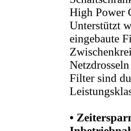
High Power G
Unterstützt 
eingebaute F
Zwischenkrei
Netzdrosseln
Filter sind d
Leistungsklas
• Zeiterspar
Inbetriebn