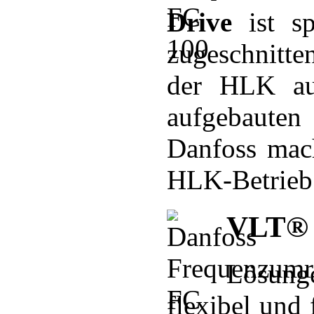
Drive
ist sp
zugeschnitten
der HLK au
aufgebaute
Danfoss ma
HLK-Betrieb 
VLT® 
Lösung
flexibel und 